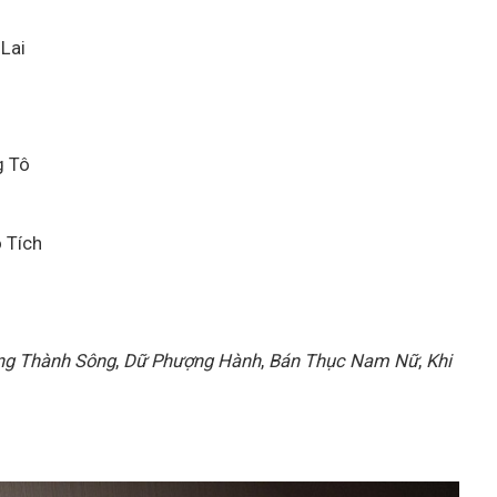
Lai
g Tô
ô Tích
ng Thành Sông
,
Dữ Phượng Hành
,
Bán Thục Nam Nữ
,
Khi