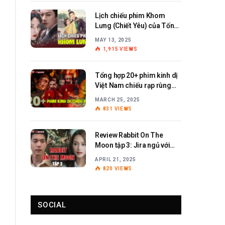
Lịch chiếu phim Khom
Lưng (Chiết Yêu) của Tống
Tổ Nhi – Lưu Vũ Ninh
MAY 13, 2025
1,915
VIEWS
Tổng hợp 20+ phim kinh dị
Việt Nam chiếu rạp rùng
rợn, ám ảnh
MARCH 25, 2025
831
VIEWS
Review Rabbit On The
Moon tập 3: Jira ngủ với
Anita?
APRIL 21, 2025
820
VIEWS
SOCIAL