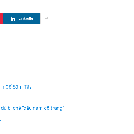
LinkedIn
inh Cố Sâm Tây
dù bị chê “xấu nam cổ trang”
g