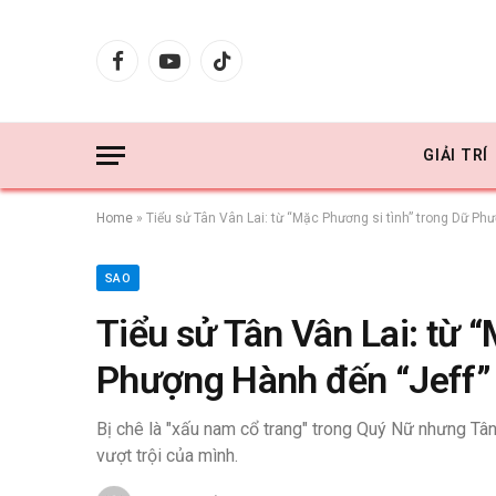
Facebook
YouTube
TikTok
GIẢI TRÍ
Home
»
Tiểu sử Tân Vân Lai: từ “Mặc Phương si tình” trong Dữ Ph
SAO
Tiểu sử Tân Vân Lai: từ 
Phượng Hành đến “Jeff” 
Bị chê là "xấu nam cổ trang" trong Quý Nữ nhưng Tâ
vượt trội của mình.