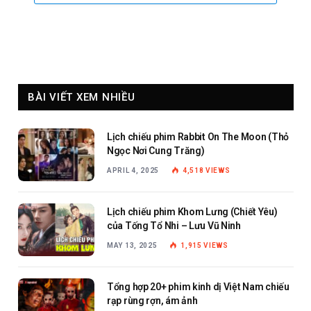
BÀI VIẾT XEM NHIỀU
Lịch chiếu phim Rabbit On The Moon (Thỏ
Ngọc Nơi Cung Trăng)
APRIL 4, 2025
4,518
VIEWS
Lịch chiếu phim Khom Lưng (Chiết Yêu)
của Tống Tổ Nhi – Lưu Vũ Ninh
MAY 13, 2025
1,915
VIEWS
Tổng hợp 20+ phim kinh dị Việt Nam chiếu
rạp rùng rợn, ám ảnh