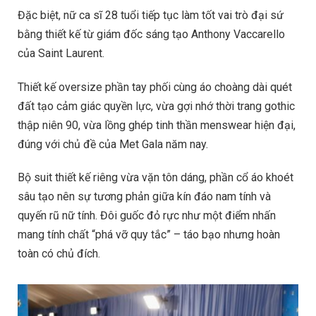
Đặc biệt, nữ ca sĩ 28 tuổi tiếp tục làm tốt vai trò đại sứ
bằng thiết kế từ giám đốc sáng tạo Anthony Vaccarello
của Saint Laurent.
Thiết kế oversize phần tay phối cùng áo choàng dài quét
đất tạo cảm giác quyền lực, vừa gợi nhớ thời trang gothic
thập niên 90, vừa lồng ghép tinh thần menswear hiện đại,
đúng với chủ đề của Met Gala năm nay.
Bộ suit thiết kế riêng vừa vặn tôn dáng, phần cổ áo khoét
sâu tạo nên sự tương phản giữa kín đáo nam tính và
quyến rũ nữ tính. Đôi guốc đỏ rực như một điểm nhấn
mang tính chất “phá vỡ quy tắc” – táo bạo nhưng hoàn
toàn có chủ đích.