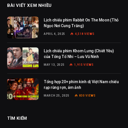
BÀI VIẾT XEM NHIỀU
Lịch chiếu phim Rabbit On The Moon (Thỏ
Ngọc Nơi Cung Trăng)
APRIL 4, 2025
4,518
VIEWS
Lịch chiếu phim Khom Lưng (Chiết Yêu)
của Tống Tổ Nhi – Lưu Vũ Ninh
MAY 13, 2025
1,915
VIEWS
Tổng hợp 20+ phim kinh dị Việt Nam chiếu
rạp rùng rợn, ám ảnh
MARCH 25, 2025
830
VIEWS
TÌM KIẾM