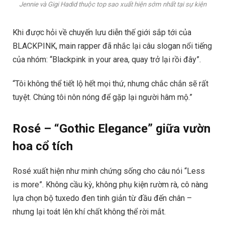
Jennie và Gigi Hadid thuộc top sao xuất hiện sớm nhất tại sự kiện
Khi được hỏi về chuyến lưu diễn thế giới sắp tới của
BLACKPINK, main rapper đã nhắc lại câu slogan nổi tiếng
của nhóm: “Blackpink in your area, quay trở lại rồi đây”.
“Tôi không thể tiết lộ hết mọi thứ, nhưng chắc chắn sẽ rất
tuyệt. Chúng tôi nôn nóng để gặp lại người hâm mộ.”
Rosé – “Gothic Elegance” giữa vườn
hoa cổ tích
Rosé xuất hiện như minh chứng sống cho câu nói “Less
is more”. Không cầu kỳ, không phụ kiện rườm rà, cô nàng
lựa chọn bộ tuxedo đen tinh giản từ đầu đến chân –
nhưng lại toát lên khí chất không thể rời mắt.