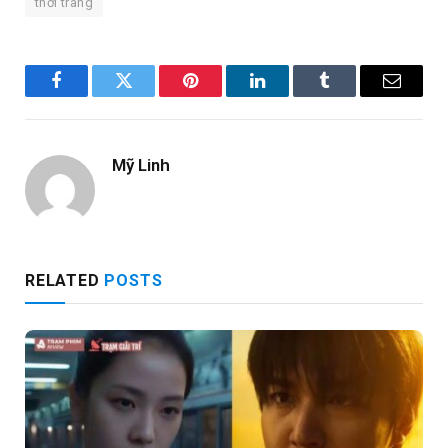
thời trang
Facebook
Twitter
Pinterest
LinkedIn
Tumblr
Email
Mỹ Linh
RELATED
POSTS