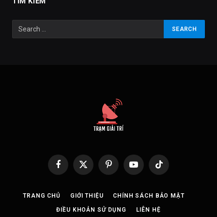
TÌM KIẾM
Facebook
X
Pinterest
YouTube
TikTok
(Twitter)
TRANG CHỦ
GIỚI THIỆU
CHÍNH SÁCH BẢO MẬT
ĐIỀU KHOẢN SỬ DỤNG
LIÊN HỆ