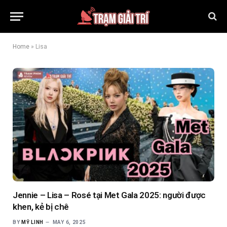
Home
»
Lisa
Jennie – Lisa – Rosé tại Met Gala 2025: người được
khen, kẻ bị chê
BY
MỸ LINH
MAY 6, 2025