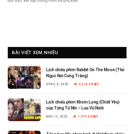
độc đáo, kết hợp thông minh với phụ kiện.
BÀI VIẾT XEM NHIỀU
Lịch chiếu phim Rabbit On The Moon (Thỏ
Ngọc Nơi Cung Trăng)
APRIL 4, 2025
4,518
VIEWS
Lịch chiếu phim Khom Lưng (Chiết Yêu)
của Tống Tổ Nhi – Lưu Vũ Ninh
MAY 13, 2025
1,915
VIEWS