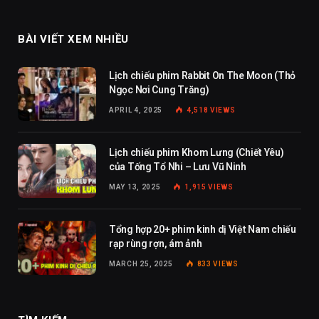
BÀI VIẾT XEM NHIỀU
Lịch chiếu phim Rabbit On The Moon (Thỏ
Ngọc Nơi Cung Trăng)
APRIL 4, 2025
4,518
VIEWS
Lịch chiếu phim Khom Lưng (Chiết Yêu)
của Tống Tổ Nhi – Lưu Vũ Ninh
MAY 13, 2025
1,915
VIEWS
Tổng hợp 20+ phim kinh dị Việt Nam chiếu
rạp rùng rợn, ám ảnh
MARCH 25, 2025
833
VIEWS