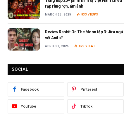
Tổng hợp 20+ phim kinh dị Việt Nam chiếu
rạp rùng rợn, ám ảnh
MARCH 25, 2025
833
VIEWS
Review Rabbit On The Moon tập 3: Jira ngủ
với Anita?
APRIL 21, 2025
820
VIEWS
SOCIAL
Facebook
Pinterest
YouTube
TikTok