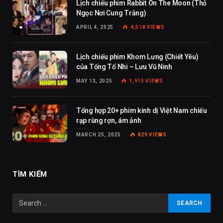
Lịch chiếu phim Rabbit On The Moon (Thỏ
Ngọc Nơi Cung Trăng)
APRIL 4, 2025
4,518
VIEWS
Lịch chiếu phim Khom Lưng (Chiết Yêu)
của Tống Tổ Nhi – Lưu Vũ Ninh
MAY 13, 2025
1,915
VIEWS
Tổng hợp 20+ phim kinh dị Việt Nam chiếu
rạp rùng rợn, ám ảnh
MARCH 25, 2025
829
VIEWS
TÌM KIẾM