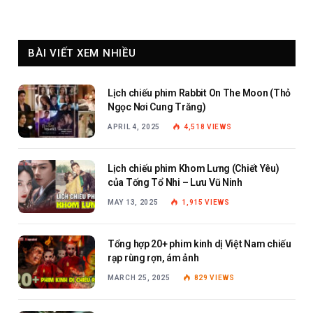
BÀI VIẾT XEM NHIỀU
Lịch chiếu phim Rabbit On The Moon (Thỏ
Ngọc Nơi Cung Trăng)
APRIL 4, 2025
4,518
VIEWS
Lịch chiếu phim Khom Lưng (Chiết Yêu)
của Tống Tổ Nhi – Lưu Vũ Ninh
MAY 13, 2025
1,915
VIEWS
Tổng hợp 20+ phim kinh dị Việt Nam chiếu
rạp rùng rợn, ám ảnh
MARCH 25, 2025
829
VIEWS