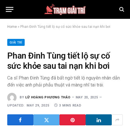
Home
»
Phan Đinh Tùng tiết lộ sự cố sức khỏe sau tai nạn khi bơi
GIẢI TRÍ
Phan Đinh Tùng tiết lộ sự cố
sức khỏe sau tai nạn khi bơi
Ca sĩ Phan Đinh Tùng đã bất ngờ tiết lộ nguyên nhân dẫn
đến việc anh phải phẫu thuật vá màng nhĩ tai trái.
BY
LỮ HOÀNG PHƯƠNG THẢO
MAY 20, 2025
UPDATED:
MAY 29, 2025
3 MINS READ