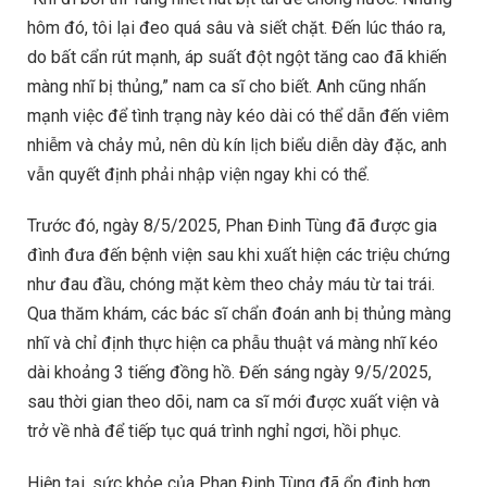
hôm đó, tôi lại đeo quá sâu và siết chặt. Đến lúc tháo ra,
do bất cẩn rút mạnh, áp suất đột ngột tăng cao đã khiến
màng nhĩ bị thủng,” nam ca sĩ cho biết. Anh cũng nhấn
mạnh việc để tình trạng này kéo dài có thể dẫn đến viêm
nhiễm và chảy mủ, nên dù kín lịch biểu diễn dày đặc, anh
vẫn quyết định phải nhập viện ngay khi có thể.
Trước đó, ngày 8/5/2025, Phan Đinh Tùng đã được gia
đình đưa đến bệnh viện sau khi xuất hiện các triệu chứng
như đau đầu, chóng mặt kèm theo chảy máu từ tai trái.
Qua thăm khám, các bác sĩ chẩn đoán anh bị thủng màng
nhĩ và chỉ định thực hiện ca phẫu thuật vá màng nhĩ kéo
dài khoảng 3 tiếng đồng hồ. Đến sáng ngày 9/5/2025,
sau thời gian theo dõi, nam ca sĩ mới được xuất viện và
trở về nhà để tiếp tục quá trình nghỉ ngơi, hồi phục.
Hiện tại, sức khỏe của Phan Đinh Tùng đã ổn định hơn,