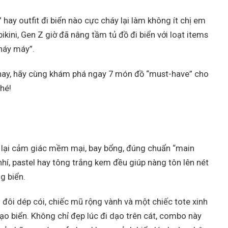
 hay outfit đi biển nào cực cháy lại làm không ít chị em
kini, Gen Z giờ đã nâng tầm tủ đồ đi biển với loạt items
cháy máy”.
nay, hãy cùng khám phá ngay 7 món đồ “must-have” cho
hé!
g lại cảm giác mềm mại, bay bổng, đúng chuẩn “main
nhí, pastel hay tông trắng kem đều giúp nàng tôn lên nét
g biển.
m đôi dép cói, chiếc mũ rộng vành và một chiếc tote xinh
dạo biển. Không chỉ đẹp lúc đi dạo trên cát, combo này