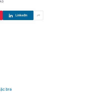
EAD
LinkedIn
ặc bra