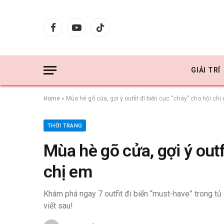
Facebook
YouTube
TikTok
GIẢI TRÍ
Home
»
Mùa hè gõ cửa, gợi ý outfit đi biển cực “cháy” cho hội chị
THỜI TRANG
Mùa hè gõ cửa, gợi ý outf
chị em
Khám phá ngay 7 outfit đi biển “must-have” trong tủ
viết sau!