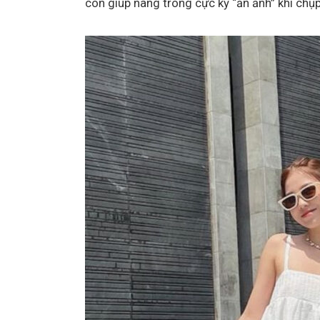
còn giúp nàng trông cực kỳ “ăn ảnh” khi chụ