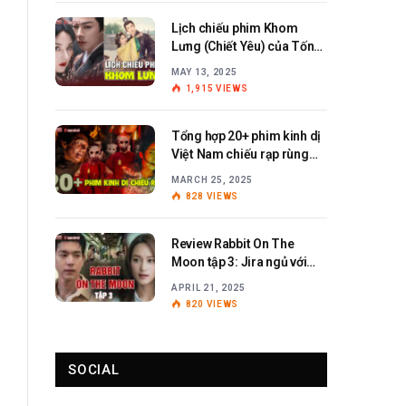
Lịch chiếu phim Khom
Lưng (Chiết Yêu) của Tống
Tổ Nhi – Lưu Vũ Ninh
MAY 13, 2025
1,915
VIEWS
Tổng hợp 20+ phim kinh dị
Việt Nam chiếu rạp rùng
rợn, ám ảnh
MARCH 25, 2025
828
VIEWS
Review Rabbit On The
Moon tập 3: Jira ngủ với
Anita?
APRIL 21, 2025
820
VIEWS
SOCIAL