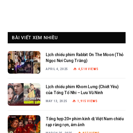
BÀI VIẾT XEM NHIỀU
Lịch chiếu phim Rabbit On The Moon (Thỏ
Ngọc Nơi Cung Trăng)
APRIL 4, 2025
4,518
VIEWS
Lịch chiếu phim Khom Lưng (Chiết Yêu)
của Tống Tổ Nhi – Lưu Vũ Ninh
MAY 13, 2025
1,915
VIEWS
Tổng hợp 20+ phim kinh dị Việt Nam chiếu
rạp rùng rợn, ám ảnh