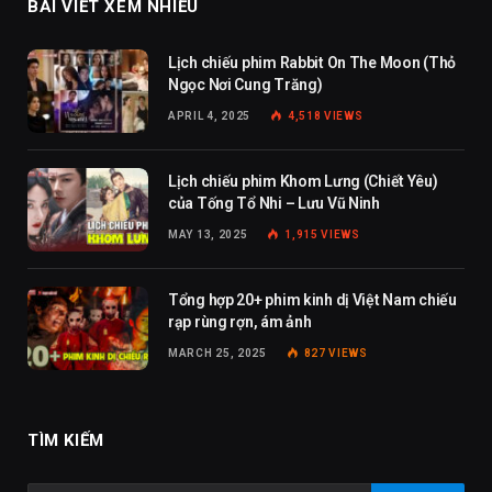
BÀI VIẾT XEM NHIỀU
Lịch chiếu phim Rabbit On The Moon (Thỏ
Ngọc Nơi Cung Trăng)
APRIL 4, 2025
4,518
VIEWS
Lịch chiếu phim Khom Lưng (Chiết Yêu)
của Tống Tổ Nhi – Lưu Vũ Ninh
MAY 13, 2025
1,915
VIEWS
Tổng hợp 20+ phim kinh dị Việt Nam chiếu
rạp rùng rợn, ám ảnh
MARCH 25, 2025
827
VIEWS
TÌM KIẾM