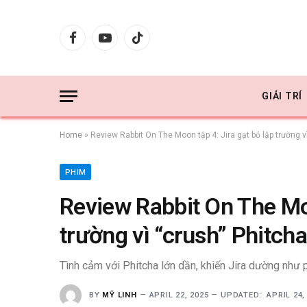
Facebook
YouTube
TikTok
GIẢI TRÍ
Home
»
Review Rabbit On The Moon tập 4: Jira gạt bỏ lập trường v
PHIM
Review Rabbit On The Moo
trường vì “crush” Phitcha
Tình cảm với Phitcha lớn dần, khiến Jira dường như p
BY
MỸ LINH
APRIL 22, 2025
UPDATED:
APRIL 24,