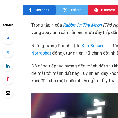
Facebook
Twitter
Pinterest
Trong tập 4 của
Rabbit On The Moon
(Thỏ Ng
SHARE
vòng xoáy tình cảm lẫn âm mưu đầy hấp dẫn g
Những tưởng Phitcha (do
Kao Supassara
đón
Norraphat
đóng), tuy nhiên, nữ chính đột nhiê
Cô nàng tiếp tục hướng đến mảnh đất sau khi
để mắt tới mảnh đất này. Tuy nhiên, đây khôn
khởi đầu cho một cuộc chiến ngầm đầy toan 