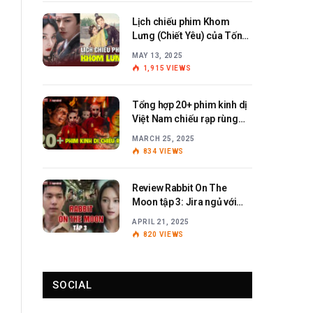
Lịch chiếu phim Khom
Lưng (Chiết Yêu) của Tống
Tổ Nhi – Lưu Vũ Ninh
MAY 13, 2025
1,915
VIEWS
Tổng hợp 20+ phim kinh dị
Việt Nam chiếu rạp rùng
rợn, ám ảnh
MARCH 25, 2025
834
VIEWS
Review Rabbit On The
Moon tập 3: Jira ngủ với
Anita?
APRIL 21, 2025
820
VIEWS
SOCIAL