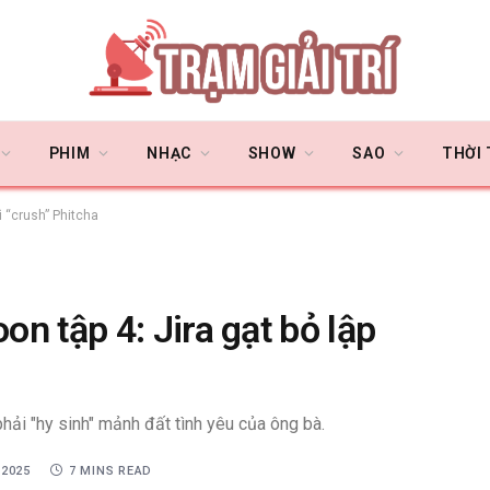
PHIM
NHẠC
SHOW
SAO
THỜI
ì “crush” Phitcha
n tập 4: Jira gạt bỏ lập
hải "hy sinh" mảnh đất tình yêu của ông bà.
 2025
7 MINS READ