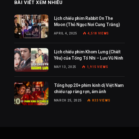
BÀI VIẾT XEM NHIỀU
Lịch chiếu phim Rabbit On The
Moon (Thỏ Ngọc Nơi Cung Trăng)
APRIL 4, 2025
4,518
VIEWS
Lịch chiếu phim Khom Lưng (Chiết
Yêu) của Tống Tổ Nhi – Lưu Vũ Ninh
MAY 13, 2025
1,915
VIEWS
Tổng hợp 20+ phim kinh dị Việt Nam
chiếu rạp rùng rợn, ám ảnh
MARCH 25, 2025
833
VIEWS