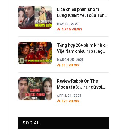
Lịch chiếu phim Khom
Lưng (Chiết Yêu) của Tống
Tổ Nhi – Lưu Vũ Ninh
MAY 13, 2025
1,915
VIEWS
Tổng hợp 20+ phim kinh dị
Việt Nam chiếu rạp rùng
rợn, ám ảnh
MARCH 25, 2025
833
VIEWS
Review Rabbit On The
Moon tập 3: Jira ngủ với
Anita?
APRIL 21, 2025
820
VIEWS
SOCIAL