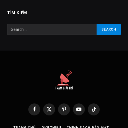
TÌM KIẾM
Facebook
X
Pinterest
YouTube
TikTok
(Twitter)
TRANG CHỦ
GIỚI THIỆU
CHÍNH SÁCH BẢO MẬT