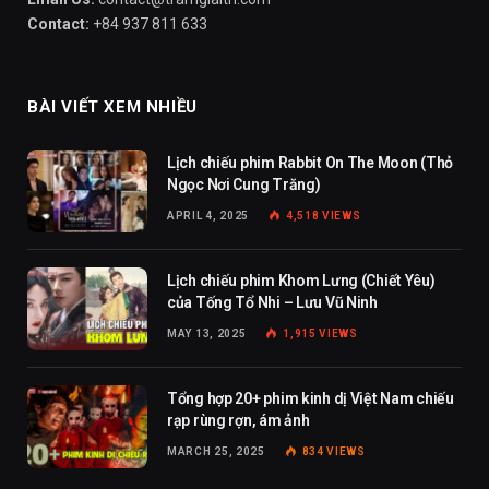
Contact:
+84 937 811 633
BÀI VIẾT XEM NHIỀU
Lịch chiếu phim Rabbit On The Moon (Thỏ
Ngọc Nơi Cung Trăng)
APRIL 4, 2025
4,518
VIEWS
Lịch chiếu phim Khom Lưng (Chiết Yêu)
của Tống Tổ Nhi – Lưu Vũ Ninh
MAY 13, 2025
1,915
VIEWS
Tổng hợp 20+ phim kinh dị Việt Nam chiếu
rạp rùng rợn, ám ảnh
MARCH 25, 2025
834
VIEWS