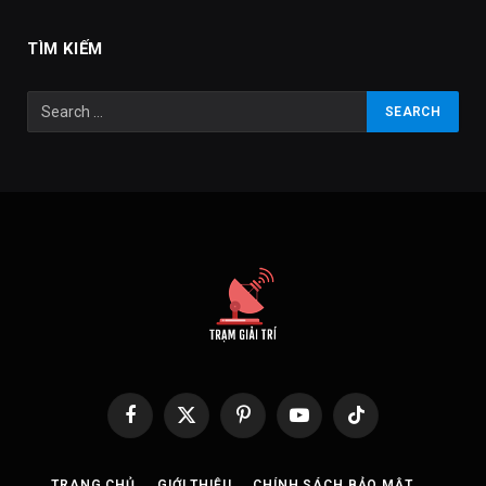
TÌM KIẾM
Facebook
X
Pinterest
YouTube
TikTok
(Twitter)
TRANG CHỦ
GIỚI THIỆU
CHÍNH SÁCH BẢO MẬT