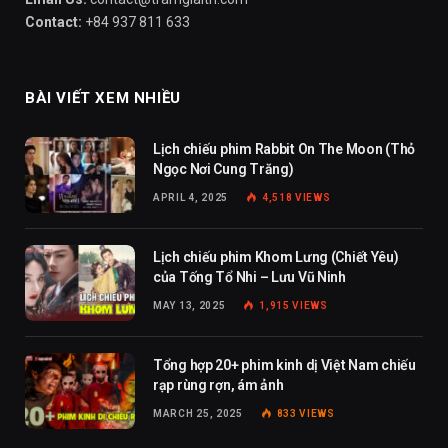
Contact:
+84 937 811 633
BÀI VIẾT XEM NHIỀU
Lịch chiếu phim Rabbit On The Moon (Thỏ
Ngọc Nơi Cung Trăng)
APRIL 4, 2025
4,518
VIEWS
Lịch chiếu phim Khom Lưng (Chiết Yêu)
của Tống Tổ Nhi – Lưu Vũ Ninh
MAY 13, 2025
1,915
VIEWS
Tổng hợp 20+ phim kinh dị Việt Nam chiếu
rạp rùng rợn, ám ảnh
MARCH 25, 2025
833
VIEWS