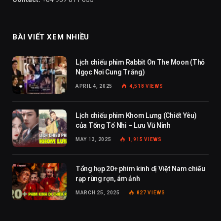
BÀI VIẾT XEM NHIỀU
Lịch chiếu phim Rabbit On The Moon (Thỏ
Ngọc Nơi Cung Trăng)
APRIL 4, 2025
4,518
VIEWS
Lịch chiếu phim Khom Lưng (Chiết Yêu)
của Tống Tổ Nhi – Lưu Vũ Ninh
MAY 13, 2025
1,915
VIEWS
Tổng hợp 20+ phim kinh dị Việt Nam chiếu
rạp rùng rợn, ám ảnh
MARCH 25, 2025
827
VIEWS