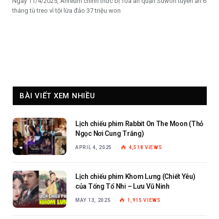
Ngày 11/4/2025, Ahreum chính thức bị Tòa án quận Suwon tuyên án 6
tháng tù treo vì tội lừa đảo 37 triệu won
BÀI VIẾT XEM NHIỀU
Lịch chiếu phim Rabbit On The Moon (Thỏ
Ngọc Nơi Cung Trăng)
APRIL 4, 2025
4,518
VIEWS
Lịch chiếu phim Khom Lưng (Chiết Yêu)
của Tống Tổ Nhi – Lưu Vũ Ninh
MAY 13, 2025
1,915
VIEWS