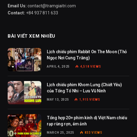
Email Us:
contact@tramgiaitri.com
Contact:
+84 937 811 633
BÀI VIẾT XEM NHIỀU
Lịch chiếu phim Rabbit On The Moon (Thỏ
Ngọc Nơi Cung Trăng)
APRIL 4, 2025
4,518
VIEWS
Lịch chiếu phim Khom Lưng (Chiết Yêu)
của Tống Tổ Nhi – Lưu Vũ Ninh
MAY 13, 2025
1,915
VIEWS
Tổng hợp 20+ phim kinh dị Việt Nam chiếu
rạp rùng rợn, ám ảnh
MARCH 25, 2025
833
VIEWS