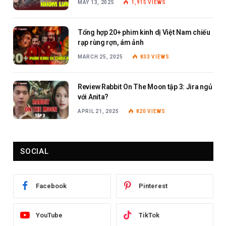
MAY 13, 2025
1,915
VIEWS
Tổng hợp 20+ phim kinh dị Việt Nam chiếu
rạp rùng rợn, ám ảnh
MARCH 25, 2025
833
VIEWS
Review Rabbit On The Moon tập 3: Jira ngủ
với Anita?
APRIL 21, 2025
820
VIEWS
SOCIAL
Facebook
Pinterest
YouTube
TikTok