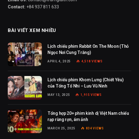
Contact:
+84 937 811 633
BÀI VIẾT XEM NHIỀU
Lịch chiếu phim Rabbit On The Moon (Thỏ
Ngọc Nơi Cung Trăng)
APRIL 4, 2025
4,518
VIEWS
Lịch chiếu phim Khom Lưng (Chiết Yêu)
của Tống Tổ Nhi – Lưu Vũ Ninh
MAY 13, 2025
1,915
VIEWS
Tổng hợp 20+ phim kinh dị Việt Nam chiếu
rạp rùng rợn, ám ảnh
MARCH 25, 2025
834
VIEWS