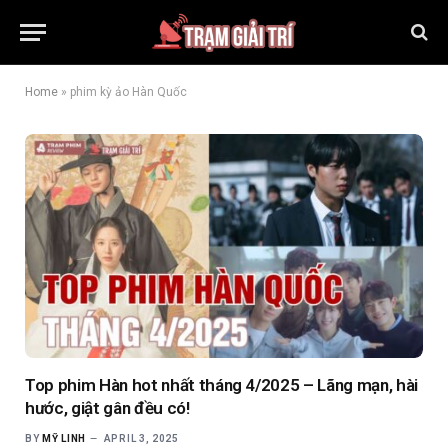
Home
»
phim kỳ ảo Hàn Quốc
Top phim Hàn hot nhất tháng 4/2025 – Lãng mạn, hài
hước, giật gân đều có!
BY
MỸ LINH
APRIL 3, 2025