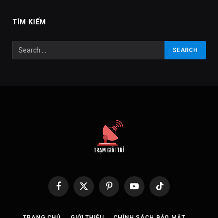
TÌM KIẾM
Facebook
X
Pinterest
YouTube
TikTok
(Twitter)
TRANG CHỦ
GIỚI THIỆU
CHÍNH SÁCH BẢO MẬT