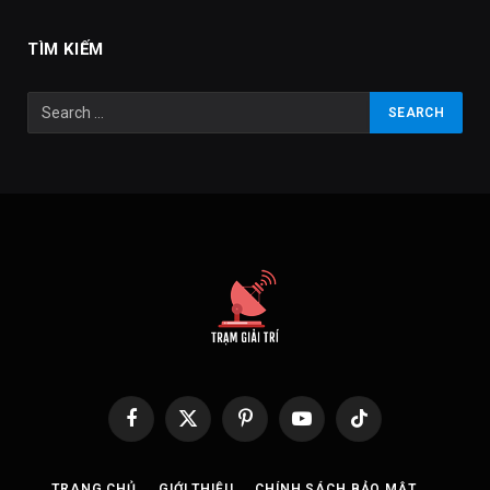
TÌM KIẾM
Facebook
X
Pinterest
YouTube
TikTok
(Twitter)
TRANG CHỦ
GIỚI THIỆU
CHÍNH SÁCH BẢO MẬT