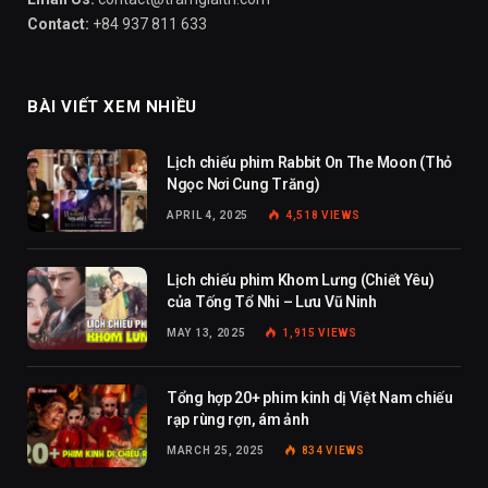
Contact:
+84 937 811 633
BÀI VIẾT XEM NHIỀU
Lịch chiếu phim Rabbit On The Moon (Thỏ
Ngọc Nơi Cung Trăng)
APRIL 4, 2025
4,518
VIEWS
Lịch chiếu phim Khom Lưng (Chiết Yêu)
của Tống Tổ Nhi – Lưu Vũ Ninh
MAY 13, 2025
1,915
VIEWS
Tổng hợp 20+ phim kinh dị Việt Nam chiếu
rạp rùng rợn, ám ảnh
MARCH 25, 2025
834
VIEWS