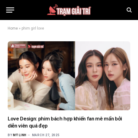
Home
»
phim girl love
Love Design: phim bách hợp khiến fan mê mẩn bởi
diễn viên quá đẹp
BY
MỸ LINH
MARCH 27, 2025