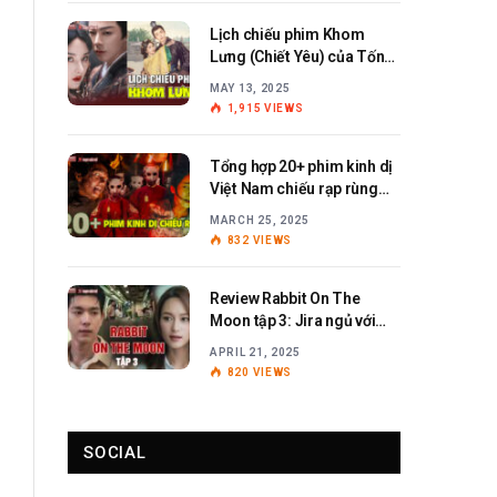
Lịch chiếu phim Khom
Lưng (Chiết Yêu) của Tống
Tổ Nhi – Lưu Vũ Ninh
MAY 13, 2025
1,915
VIEWS
Tổng hợp 20+ phim kinh dị
Việt Nam chiếu rạp rùng
rợn, ám ảnh
MARCH 25, 2025
832
VIEWS
Review Rabbit On The
Moon tập 3: Jira ngủ với
Anita?
APRIL 21, 2025
820
VIEWS
SOCIAL