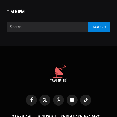
TÌM KIẾM
Facebook
X
Pinterest
YouTube
TikTok
(Twitter)
TRANG CHỦ
GIỚI THIỆU
CHÍNH SÁCH BẢO MẬT