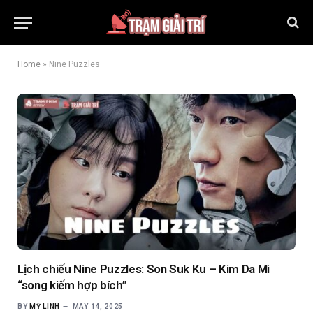
Home
»
Nine Puzzles
Lịch chiếu Nine Puzzles: Son Suk Ku – Kim Da Mi
“song kiếm hợp bích”
BY
MỸ LINH
MAY 14, 2025