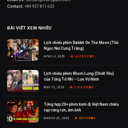
Contact:
+84 937 811 633
BÀI VIẾT XEM NHIỀU
Lịch chiếu phim Rabbit On The Moon (Thỏ
Ngọc Nơi Cung Trăng)
APRIL 4, 2025
4,518
VIEWS
Lịch chiếu phim Khom Lưng (Chiết Yêu)
của Tống Tổ Nhi – Lưu Vũ Ninh
MAY 13, 2025
1,915
VIEWS
Tổng hợp 20+ phim kinh dị Việt Nam chiếu
rạp rùng rợn, ám ảnh
MARCH 25, 2025
833
VIEWS