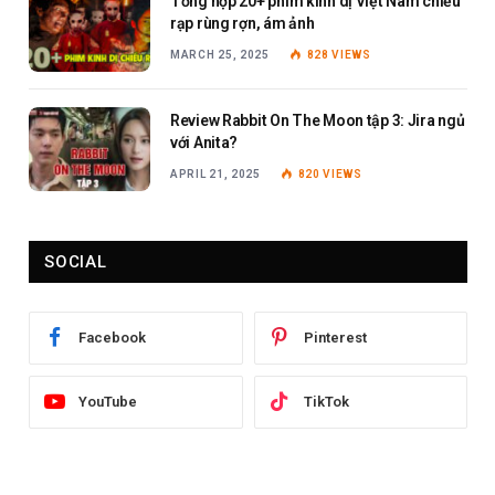
Tổng hợp 20+ phim kinh dị Việt Nam chiếu
rạp rùng rợn, ám ảnh
MARCH 25, 2025
828
VIEWS
Review Rabbit On The Moon tập 3: Jira ngủ
với Anita?
APRIL 21, 2025
820
VIEWS
SOCIAL
Facebook
Pinterest
YouTube
TikTok