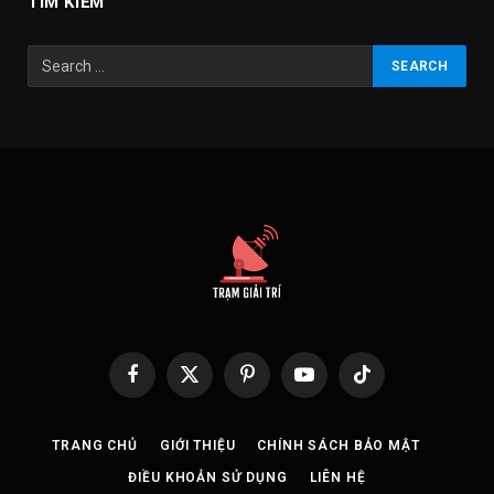
TÌM KIẾM
Facebook
X
Pinterest
YouTube
TikTok
(Twitter)
TRANG CHỦ
GIỚI THIỆU
CHÍNH SÁCH BẢO MẬT
ĐIỀU KHOẢN SỬ DỤNG
LIÊN HỆ