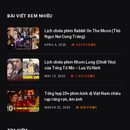
BÀI VIẾT XEM NHIỀU
Lịch chiếu phim Rabbit On The Moon (Thỏ
Ngọc Nơi Cung Trăng)
APRIL 4, 2025
4,518
VIEWS
Lịch chiếu phim Khom Lưng (Chiết Yêu)
của Tống Tổ Nhi – Lưu Vũ Ninh
MAY 13, 2025
1,915
VIEWS
Tổng hợp 20+ phim kinh dị Việt Nam chiếu
rạp rùng rợn, ám ảnh
MARCH 25, 2025
828
VIEWS