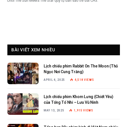
Until The Sun Meets The Star quy tụ dàn sao trẻ đài CH3.
BÀI VIẾT XEM NHIỀU
Lịch chiếu phim Rabbit On The Moon (Thỏ
Ngọc Nơi Cung Trăng)
APRIL 4, 2025
4,518
VIEWS
Lịch chiếu phim Khom Lưng (Chiết Yêu)
của Tống Tổ Nhi – Lưu Vũ Ninh
MAY 13, 2025
1,915
VIEWS