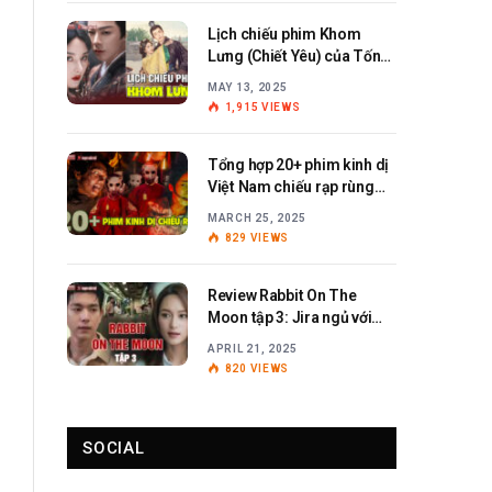
Lịch chiếu phim Khom
Lưng (Chiết Yêu) của Tống
Tổ Nhi – Lưu Vũ Ninh
MAY 13, 2025
1,915
VIEWS
Tổng hợp 20+ phim kinh dị
Việt Nam chiếu rạp rùng
rợn, ám ảnh
MARCH 25, 2025
829
VIEWS
Review Rabbit On The
Moon tập 3: Jira ngủ với
Anita?
APRIL 21, 2025
820
VIEWS
SOCIAL