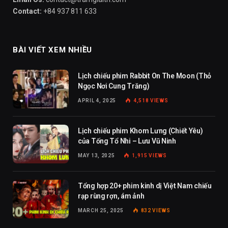
Contact:
+84 937 811 633
BÀI VIẾT XEM NHIỀU
Lịch chiếu phim Rabbit On The Moon (Thỏ
Ngọc Nơi Cung Trăng)
APRIL 4, 2025
4,518
VIEWS
Lịch chiếu phim Khom Lưng (Chiết Yêu)
của Tống Tổ Nhi – Lưu Vũ Ninh
MAY 13, 2025
1,915
VIEWS
Tổng hợp 20+ phim kinh dị Việt Nam chiếu
rạp rùng rợn, ám ảnh
MARCH 25, 2025
832
VIEWS