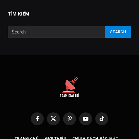
TÌM KIẾM
Facebook
X
Pinterest
YouTube
TikTok
(Twitter)
TRANG CHỦ
GIỚI THIỆU
CHÍNH SÁCH BẢO MẬT