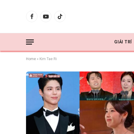
Facebook
YouTube
TikTok
GIẢI TRÍ
Home
»
Kim Tae Ri