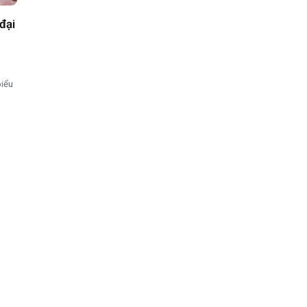
đại
biểu