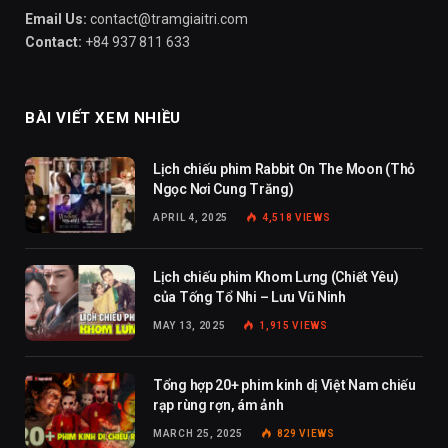
Email Us:
contact@tramgiaitri.com
Contact:
+84 937 811 633
BÀI VIẾT XEM NHIỀU
Lịch chiếu phim Rabbit On The Moon (Thỏ
Ngọc Nơi Cung Trăng)
APRIL 4, 2025
4,518
VIEWS
Lịch chiếu phim Khom Lưng (Chiết Yêu)
của Tống Tổ Nhi – Lưu Vũ Ninh
MAY 13, 2025
1,915
VIEWS
Tổng hợp 20+ phim kinh dị Việt Nam chiếu
rạp rùng rợn, ám ảnh
MARCH 25, 2025
829
VIEWS