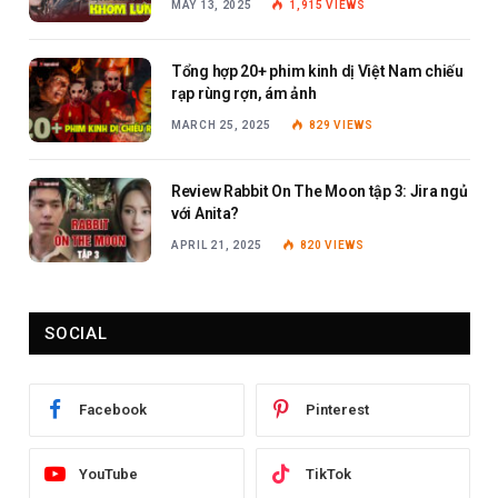
MAY 13, 2025
1,915
VIEWS
Tổng hợp 20+ phim kinh dị Việt Nam chiếu
rạp rùng rợn, ám ảnh
MARCH 25, 2025
829
VIEWS
Review Rabbit On The Moon tập 3: Jira ngủ
với Anita?
APRIL 21, 2025
820
VIEWS
SOCIAL
Facebook
Pinterest
YouTube
TikTok