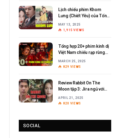
Lịch chiếu phim Khom
Lưng (Chiết Yêu) của Tống
Tổ Nhi – Lưu Vũ Ninh
MAY 13, 2025
1,915
VIEWS
Tổng hợp 20+ phim kinh dị
Việt Nam chiếu rạp rùng
rợn, ám ảnh
MARCH 25, 2025
829
VIEWS
Review Rabbit On The
Moon tập 3: Jira ngủ với
Anita?
APRIL 21, 2025
820
VIEWS
SOCIAL