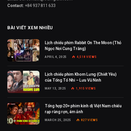
Contact:
+84 937 811 633
BÀI VIẾT XEM NHIỀU
Lịch chiếu phim Rabbit On The Moon (Thỏ
Ngọc Nơi Cung Trăng)
APRIL 4, 2025
4,518
VIEWS
Lịch chiếu phim Khom Lưng (Chiết Yêu)
của Tống Tổ Nhi – Lưu Vũ Ninh
MAY 13, 2025
1,915
VIEWS
Tổng hợp 20+ phim kinh dị Việt Nam chiếu
rạp rùng rợn, ám ảnh
MARCH 25, 2025
827
VIEWS