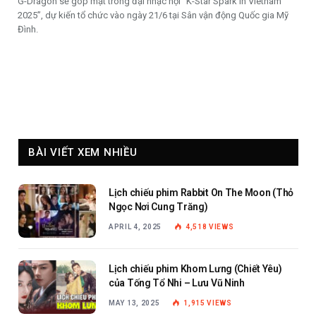
G-Dragon sẽ góp mặt trong đại nhạc hội “K-Star Spark in Vietnam
2025”, dự kiến tổ chức vào ngày 21/6 tại Sân vận động Quốc gia Mỹ
Đình.
BÀI VIẾT XEM NHIỀU
Lịch chiếu phim Rabbit On The Moon (Thỏ
Ngọc Nơi Cung Trăng)
APRIL 4, 2025
4,518
VIEWS
Lịch chiếu phim Khom Lưng (Chiết Yêu)
của Tống Tổ Nhi – Lưu Vũ Ninh
MAY 13, 2025
1,915
VIEWS